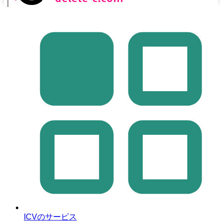
｜
ICVのサービス