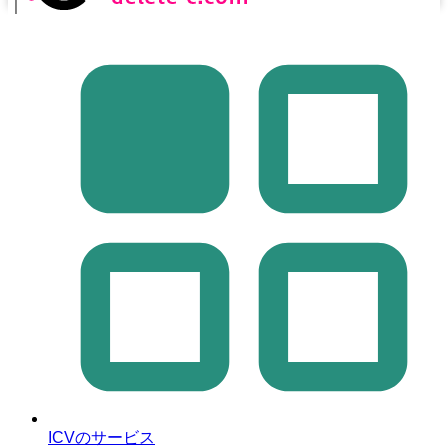
｜
ICVのサービス