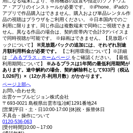
用になる端末により、専用機器の設置や指定のソフトウエ
ア・アプリのインストールが必要です。 ※iPhone、iPadの
アプリで作品購入はできません。購入および単品レンタル作
品の視聴はブラウザをご利用ください。 ※日本国内でのご
利用に限ります。同じ作品は複数端末で同時にご視聴できま
せん。異なる作品の場合は、契約世帯内で合計3デバイスま
で同時視聴が可能です。 ※録画はできません。【見放題パ
ックについて】
※見放題パックの追加には、それぞれ別途
月額利用料金が必要です。
【ご利用環境について】※詳細
は
「みるプラス」ホームページ
をご確認ください。【最低
利用期間について】
※みるプラスは1年間の最低利用期間が
あります。途中解約の場合、契約解除料として933円（税込
1,026円）×（12か月-利用月数）がかかります。
ページ上部へ
お問い合わせ先
出雲ケーブルビジョン株式会社
〒693-0021 島根県出雲市塩冶町1291番地24
[営業]平日・土・日10:00-17:00 [休]祝・振替休日
不具合・操作について
0120-536-063
[受付時間]10:00～17:00