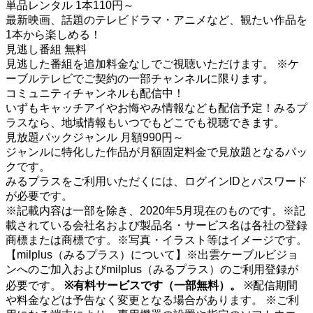
単品レンタル
1本110円～
最新映画、話題のテレビドラマ・アニメなど、観たい作品を
1本から楽しめる！
見逃し番組
無料
見逃した番組を追加料金なしでご視聴いただけます。
※ケ
ーブルテレビでご契約の一部チャンネルに限ります。
コミュニティチャンネルも配信中！
いずもキャッチアイやお悔やみ情報なども配信予定！みるプ
ラスなら、地域情報もいつでもどこでも視聴できます。
見放題パックジャンル
月額990円～
ジャンルに特化した作品が月額固定料金で見放題となるパッ
クです。
みるプラスをご利用いただくには、ログインIDとパスワード
が必要です。
※記載内容は一部を除き、2020年5月現在のものです。※記
載されている会社名および製品名・サービス名は各社の登録
商標または商標です。※写真・イラスト等はイメージです。
【milplus（みるプラス）について】※出雲ケーブルビジョ
ンへのご加入およびmilplus（みるプラス）のご利用登録が
必要です。
※有料サービスです（一部無料）。
※配信期間
や料金などは予告なく変更となる場合があります。 ※ご利