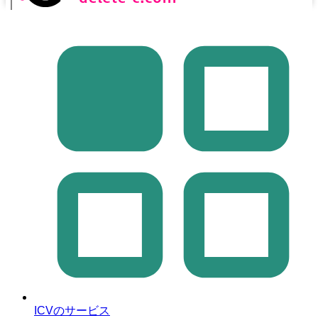
｜
ICVのサービス