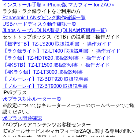
インストール手順＜iPhone版 マカフィー for ZAQ＞
ラク録・ラク録ライトをご利用の方
Panasonic LANダビング動作確認一覧
USBハードディスク動作確認一覧
JLabs ケーブルDLNA製品 (DLNA対応機種一覧)
セットトップボックス（STB）の説明書・操作ガイド
【標準STB】TZ-LS200 取扱説明書
・
操作ガイド
【ラク録ライト】TZ-LT400 取扱説明書
・
操作ガイド
【ラク録】TZ-HDT620 取扱説明書
・
操作ガイド
【4KSTB】TZ-LT1500 取扱説明書
・
操作ガイド
【4Kラク録】TZ-LT3000 取扱説明書
【ブルーレイ】TZ-BDT920 取扱説明書
【ブルーレイ】TZ-BT9000 取扱説明書
IPv6プラス
v6プラス対応ルーター一覧
※設定については各ルーターメーカーのホームページでご確
認ください。
v6プラス開通確認
ZAQプレミアコンテンツお客様センター
ICVメールサービスやマカフィーforZAQに関する専用の問い