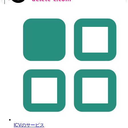
｜
ICVのサービス