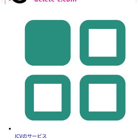
｜
ICVのサービス